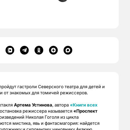
ройдут гастроли Северского театра для детей и
и от знакомых для томичей режиссеров.
ктакля
Артема Устинова
, автора
«Книги всех
постановка режиссера называется
«Проспект
роизведений Николая Гоголя из цикла
ются мистика, явь и фантасмагория: найдется
художнику и скромному чиновнику Акакию