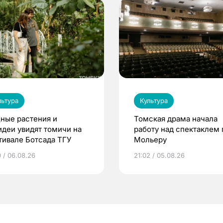
льтура
Культура
ные растения и
Томская драма начала
идеи увидят томичи на
работу над спектаклем 
тивале Ботсада ТГУ
Мольеру
0 / 06.08.26
21:02 / 05.08.26