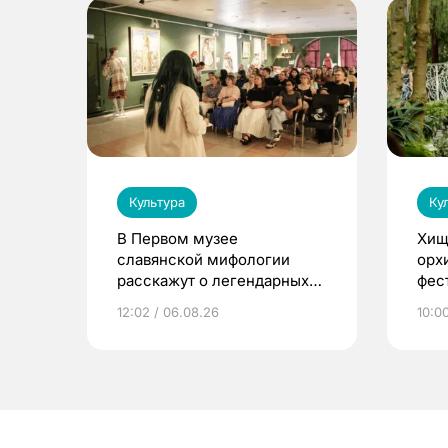
Культура
Ку
В Первом музее
Хищ
славянской мифологии
орх
расскажут о легендарных
фес
птицах и загробном мире
12:02 / 06.08.26
10:0