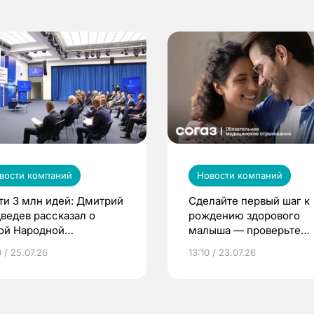
вости компаний
Новости компаний
ти 3 млн идей: Дмитрий
Сделайте первый шаг к
ведев рассказал о
рождению здорового
ой Народной
малыша — проверьте
грамме ЕР
репродуктивное здоров
 / 25.07.26
13:10 / 23.07.26
по ОМС!