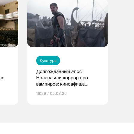
Культура
Долгожданный эпос
по
Нолана или хоррор про
вампиров: киноафиша
Томска
16:29 / 05.08.26