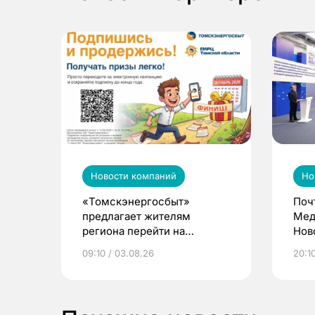
Новости компаний
Но
«Томскэнергосбыт»
Поч
предлагает жителям
Мед
региона перейти на
Нов
электронные квитанции и
про
09:10 / 03.08.26
20:10
выиграть призы