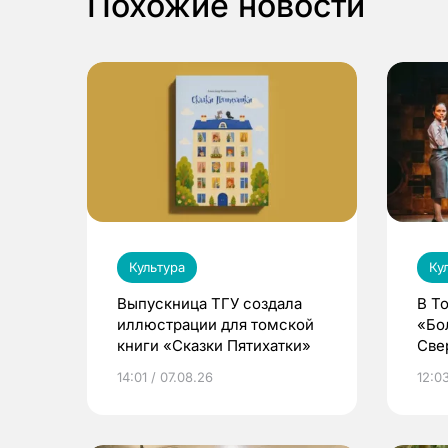
Похожие новости
Культура
Ку
Выпускница ТГУ создала
В Т
иллюстрации для томской
«Бо
книги «Сказки Пятихатки»
Све
ака
14:01 / 07.08.26
12:03
дра