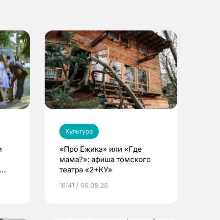
Культура
и
«Про Ежика» или «Где
мама?»: афиша томского
театра «2+КУ»
16:41 / 06.08.26