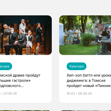
льтура
Культура
омской драме пройдут
Хип-хоп баттл или урок
льшие гастроли»
диджеинга: в Томске
рдловского
пройдет новый «Пикник
демического театра
Кафедры»
 / 07.08.26
18:03 / 06.08.26
мы