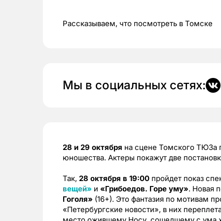
Рассказываем, что посмотреть в Томске
Мы в социальных сетях:
28 и 29 октября
на сцене Томского ТЮЗа п
юношества. Актеры покажут две постановк
Так,
28 октября в 19:00
пройдет показ спе
вещей»
и
«Грибоедов. Горе уму»
. Новая 
Гоголя»
(16+). Это фантазия по мотивам п
«Петербургские новости», в них переплета
место ожившему Носу, сошедшему с ума 