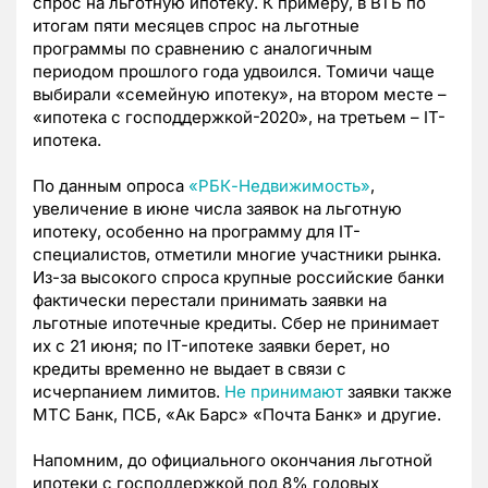
спрос на льготную ипотеку. К примеру, в ВТБ по
итогам пяти месяцев спрос на льготные
программы по сравнению с аналогичным
периодом прошлого года удвоился. Томичи чаще
выбирали «семейную ипотеку», на втором месте –
«ипотека с господдержкой-2020», на третьем – IT-
ипотека.
По данным опроса
«РБК-Недвижимость»
,
увеличение в июне числа заявок на льготную
ипотеку, особенно на программу для IT-
специалистов, отметили многие участники рынка.
Из-за высокого спроса крупные российские банки
фактически перестали принимать заявки на
льготные ипотечные кредиты. Сбер не принимает
их с 21 июня; по IT-ипотеке заявки берет, но
кредиты временно не выдает в связи с
исчерпанием лимитов.
Не принимают
заявки также
МТС Банк, ПСБ, «Ак Барс» «Почта Банк» и другие.
Напомним, до официального окончания льготной
ипотеки с господдержкой под 8% годовых