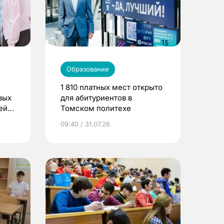
Образование
1 810 платных мест открыто
вых
для абитуриентов в
ей
Томском политехе
09:40 / 31.07.26