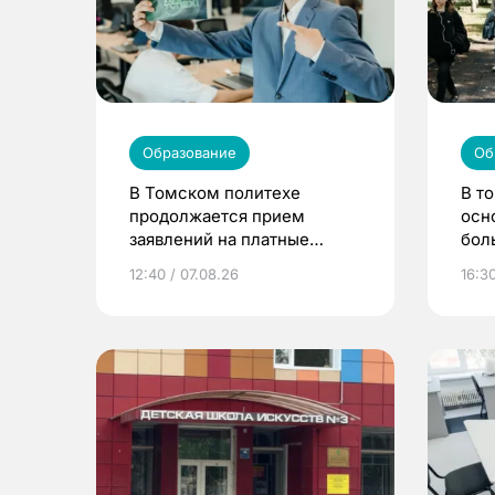
Образование
Об
В Томском политехе
В т
продолжается прием
осн
заявлений на платные
бол
места
12:40 / 07.08.26
16:3