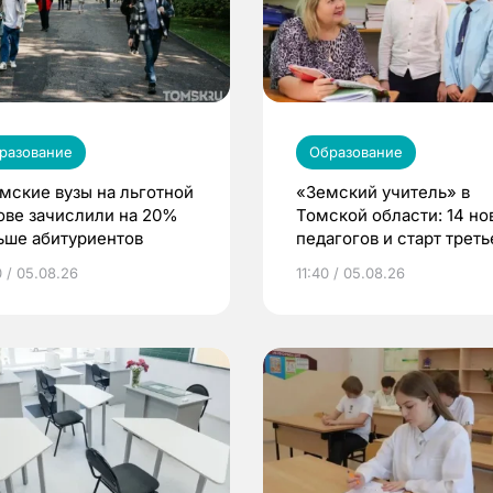
разование
Образование
омские вузы на льготной
«Земский учитель» в
ове зачислили на 20%
Томской области: 14 но
ьше абитуриентов
педагогов и старт треть
волны
0 / 05.08.26
11:40 / 05.08.26