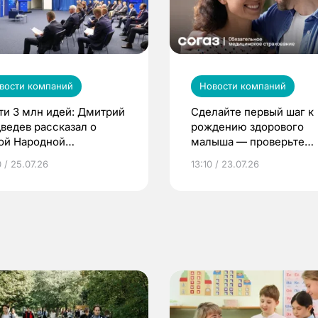
вости компаний
Новости компаний
ти 3 млн идей: Дмитрий
Сделайте первый шаг к
ведев рассказал о
рождению здорового
ой Народной
малыша — проверьте
грамме ЕР
репродуктивное здоров
 / 25.07.26
13:10 / 23.07.26
по ОМС!