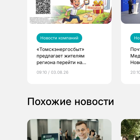
Новости компаний
Но
«Томскэнергосбыт»
Поч
предлагает жителям
Мед
региона перейти на
Нов
электронные квитанции и
про
09:10 / 03.08.26
20:10
выиграть призы
Похожие новости