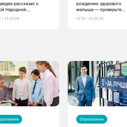
ведев рассказал о
рождению здорового
ой Народной
малыша — проверьте
грамме ЕР
репродуктивное здоров
 / 25.07.26
13:10 / 23.07.26
по ОМС!
разование
Образование