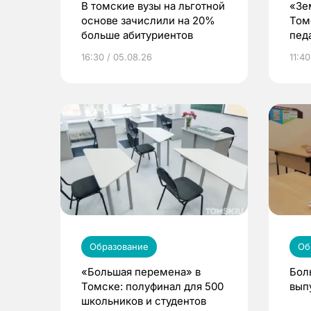
В томские вузы на льготной
«Зе
основе зачислили на 20%
Том
больше абитуриентов
пед
вол
16:30 / 05.08.26
11:40
Образование
Об
«Большая перемена» в
Бол
Томске: полуфинал для 500
вып
школьников и студентов