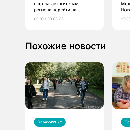
предлагает жителям
Мед
региона перейти на
Нов
электронные квитанции и
про
09:10 / 03.08.26
20:10
выиграть призы
Похожие новости
Образование
Об