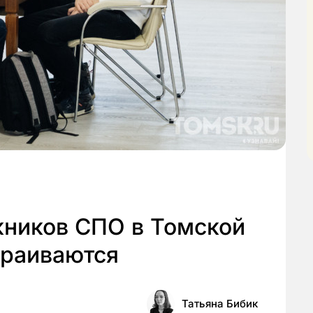
кников СПО в Томской
траиваются
Татьяна Бибик