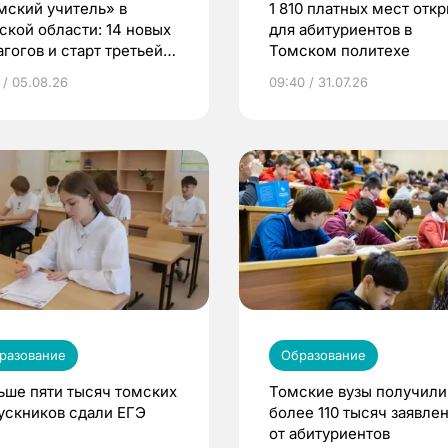
мский учитель» в
1 810 платных мест отк
ской области: 14 новых
для абитуриентов в
агогов и старт третьей
Томском политехе
ны
 / 05.08.26
09:40 / 31.07.26
разование
Образование
ьше пяти тысяч томских
Томские вузы получили
ускников сдали ЕГЭ
более 110 тысяч заявле
от абитуриентов