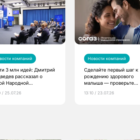
вости компаний
Новости компаний
ти 3 млн идей: Дмитрий
Сделайте первый шаг к
ведев рассказал о
рождению здорового
ой Народной
малыша — проверьте
грамме ЕР
репродуктивное здоров
 / 25.07.26
13:10 / 23.07.26
по ОМС!