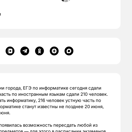
я
и города, ЕГЭ по информатике сегодня сдали
часть по иностранным языкам сдали 210 человек.
ать информатику, 216 человек устную часть по
орматике станут известны не позднее 20 июня,
июня.
в появилась возможность пересдать любой из
предметов — для этого в расписании экзаменов