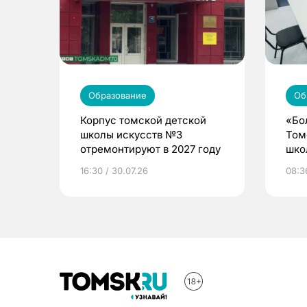
Образование
Об
Корпус томской детской
«Бо
школы искусств №3
Том
отремонтируют в 2027 году
шко
16:30 / 30.07.26
08:3