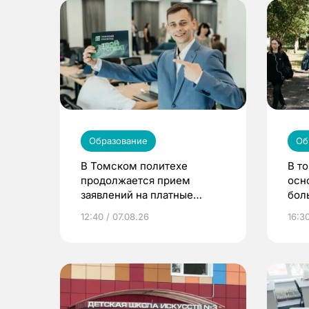
Образование
Об
В Томском политехе
В т
продолжается прием
осн
заявлений на платные
бол
места
12:40 / 07.08.26
16:3