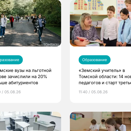
разование
Образование
омские вузы на льготной
«Земский учитель» в
ове зачислили на 20%
Томской области: 14 но
ьше абитуриентов
педагогов и старт треть
волны
0 / 05.08.26
11:40 / 05.08.26