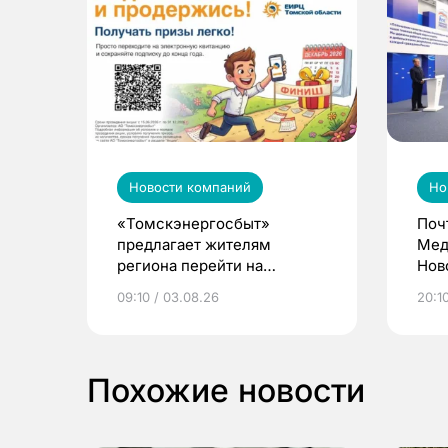
Новости компаний
Но
«Томскэнергосбыт»
Поч
предлагает жителям
Мед
региона перейти на
Нов
электронные квитанции и
про
09:10 / 03.08.26
20:10
выиграть призы
Похожие новости