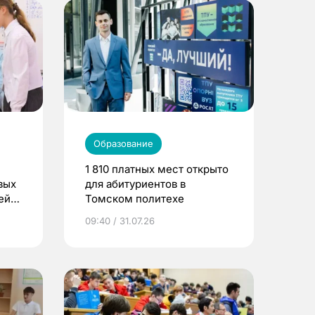
Образование
1 810 платных мест открыто
вых
для абитуриентов в
ей
Томском политехе
09:40 / 31.07.26