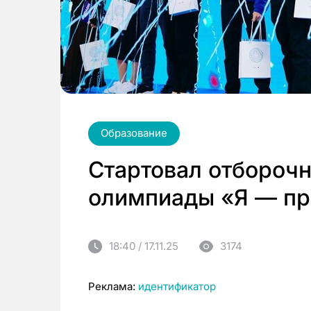
Образование
Стартовал отборочн
олимпиады «Я — п
18:40 / 17.11.25
3174
Реклама:
идентификатор