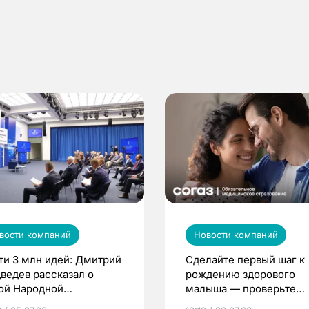
вости компаний
Новости компаний
ти 3 млн идей: Дмитрий
Сделайте первый шаг к
ведев рассказал о
рождению здорового
ой Народной
малыша — проверьте
грамме ЕР
репродуктивное здоров