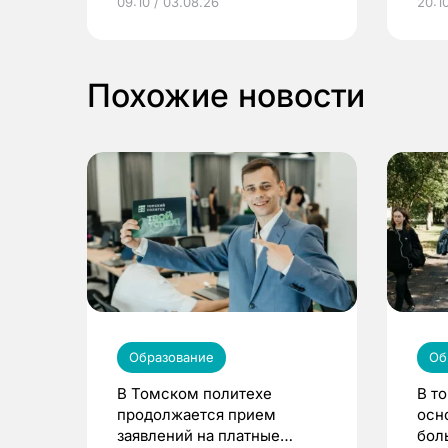
09:10 / 03.08.26
20:10
выиграть призы
Похожие новости
Образование
Об
В Томском политехе
В т
продолжается прием
осн
заявлений на платные
бол