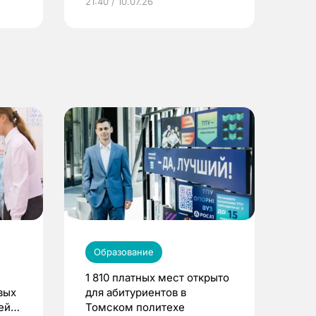
21:40 / 10.07.26
Образование
1 810 платных мест открыто
вых
для абитуриентов в
ей
Томском политехе