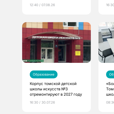
места
12:40 / 07.08.26
16:3
Образование
Об
Корпус томской детской
«Бо
школы искусств №3
Том
отремонтируют в 2027 году
шко
16:30 / 30.07.26
08:3