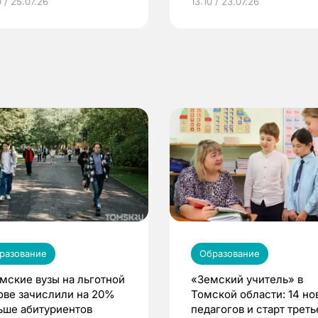
 / 25.07.26
13:10 / 23.07.26
по ОМС!
разование
Образование
омские вузы на льготной
«Земский учитель» в
ове зачислили на 20%
Томской области: 14 но
ьше абитуриентов
педагогов и старт треть