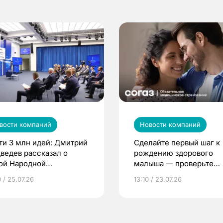
вости компаний
Новости компаний
ти 3 млн идей: Дмитрий
Сделайте первый шаг к
ведев рассказал о
рождению здорового
ой Народной
малыша — проверьте
грамме ЕР
репродуктивное здоров
 / 25.07.26
13:10 / 23.07.26
по ОМС!