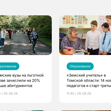
разование
Образование
омские вузы на льготной
«Земский учитель» в
ове зачислили на 20%
Томской области: 14 но
ьше абитуриентов
педагогов и старт треть
волны
0 / 05.08.26
11:40 / 05.08.26