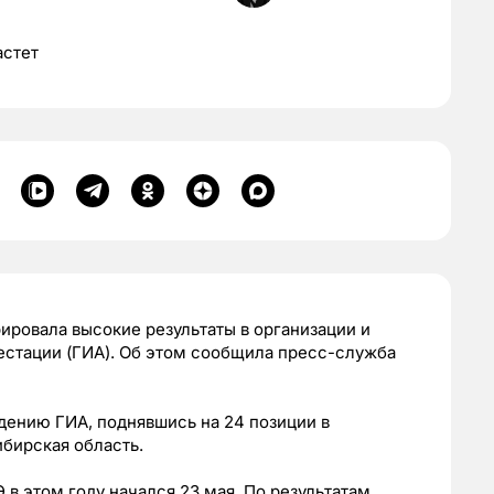
астет
ировала высокие результаты в организации и
естации (ГИА). Об этом сообщила пресс-служба
едению ГИА, поднявшись на 24 позиции в
бирская область.
Э в этом году начался 23 мая. По результатам