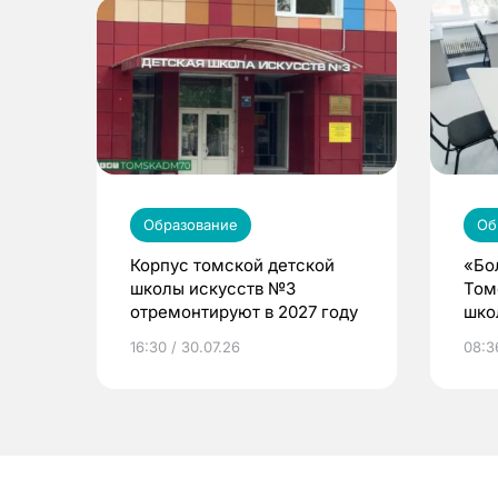
Образование
Об
Корпус томской детской
«Бо
школы искусств №3
Том
отремонтируют в 2027 году
шко
16:30 / 30.07.26
08:3