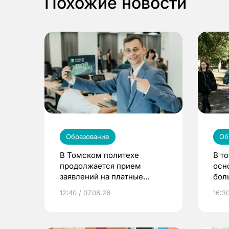
Похожие новости
Образование
Об
В Томском политехе
В т
продолжается прием
осн
заявлений на платные
бол
места
12:40 / 07.08.26
16:3