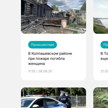
Происшествия
Пр
В Колпашевском районе
В Т
при пожаре погибла
еще
женщина
11:55 / 08.08.26
21:32