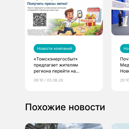
Новости компаний
Но
«Томскэнергосбыт»
Поч
предлагает жителям
Мед
региона перейти на
Нов
электронные квитанции и
про
09:10 / 03.08.26
20:10
выиграть призы
Похожие новости