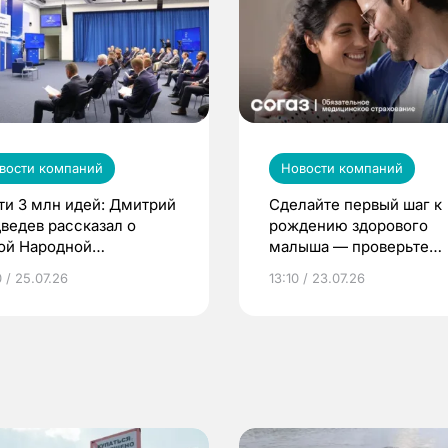
вости компаний
Новости компаний
ти 3 млн идей: Дмитрий
Сделайте первый шаг к
ведев рассказал о
рождению здорового
ой Народной
малыша — проверьте
грамме ЕР
репродуктивное здоров
 / 25.07.26
13:10 / 23.07.26
по ОМС!