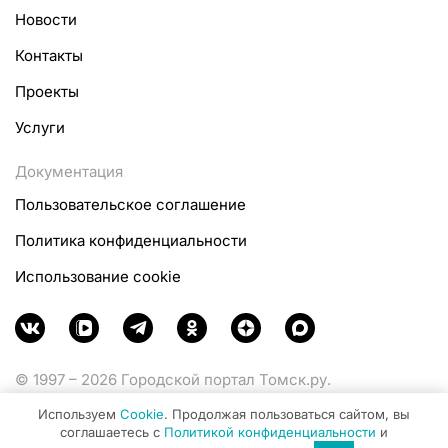
Новости
Контакты
Проекты
Услуги
Документация
Пользовательское соглашение
Политика конфиденциальности
Использование cookie
© 1997 – 2026 Городской портал Томск.ру.
Функционирует при финансовой поддержке
Используем
Cookie
. Продолжая пользоваться сайтом, вы
Министерства цифрового развития, связи и массовых
соглашаетесь с
Политикой конфиденциальности
и
коммуникаций Российской Федерации.