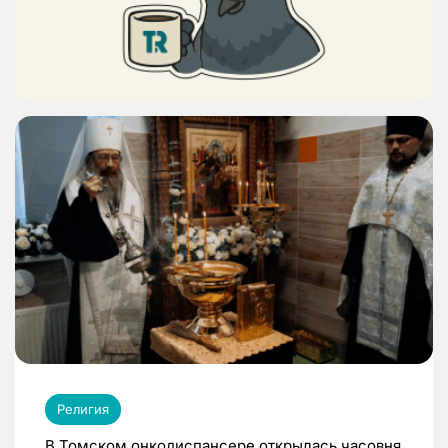
Религия
В Томском онкодиспансере открылась часовня