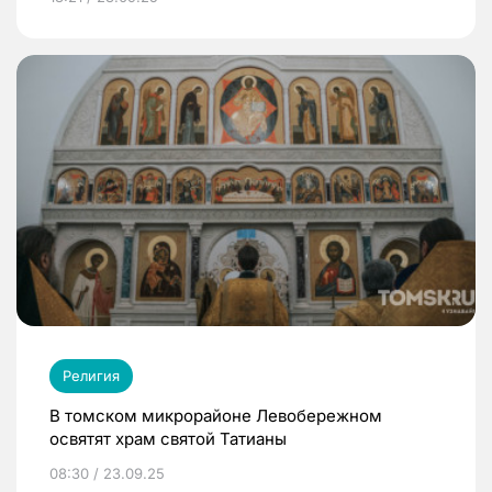
Религия
В томском микрорайоне Левобережном
освятят храм святой Татианы
08:30 / 23.09.25