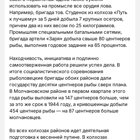
использовать на промысле все орудия лова.
Например, бригада тов. Студенок из колхоза «Путь
к лучшему» за 5 дней добыла 7 крупных осетров,
причем два из них весом по 25 килограммов.
Промышляя специальными батальными сетями,
бригада артели «Заря» добыла свыше 80 центнеров
рыбы, выполнив годовое задание на 65 процентов.
Находчивость, инициатива и подлинно
самоотверженная работа решили успех дела. В
итоге социалистического соревнования
рыболовецкие бригады обоих районов дали
государству десятки центнеров рыбы сверх плана.
В Молчановском районе в первом квартале этого
года рыбы выловили на 147 центнеров больше, чем
за это же срок в 1944 году, а кривошеинцы добыли
454 центнера рыбы — на 87 центнеров больше
молчановцев.
Во всех колхозах районов идет деятельная
подготовка к весенней путине. В колхозах