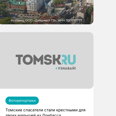
Фоторепортажи
Томские спасатели стали крестными для
двоих малышей из Донбасса