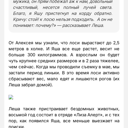
мужика, он прям побежал аж к нам, довольный
счастливый, несется полный лучей света.
Благо, я Яшу пристегнул на корду обратно.
Кричу: стой! к лосю нельзя подходить. А он не
понимает: почему?» — рассказывает Леша.
От Алексея мы узнали, что лоси вырастают до 2,5
метров в холке. И Яша все еще растет, весит не
больше 300 килограммов. А взрослым он будет
чуть крупнее средних размеров и в 2 раза тяжелее,
чем сейчас. Когда мы проводили съемку в мае, мы
застали период линьки. В это время лоси активно
сбрасывают вес, мало едят и лишаются рогов (их
Леша забрал домой).
Леша также пристраивает бездомных животных,
восьмой год состоит в отряде «Лиза Алерт», и с тех
пор, как появился Яша, все меньше выезжает на
поиски.