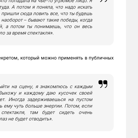
 что попадала на чье-то угрюмое лицо. Я
туда. А потом я поняла, что надо искать
е пришли сюда ловить все, что ты будешь
и наоборот – бывают такие победы, когда
й, а потом ты понимаешь, что он весь
ло за время спектакля».
екретом, который можно применять в публичных
выйти на сцену, я знакомлюсь с каждым
 Выхожу и каждому даю кусочек своей
ет. Иногда задерживаешься на пустом
шь ему чуть больше энергии. Потом, если
спектакля, там будет сидеть очень
лаз не будет отводить».