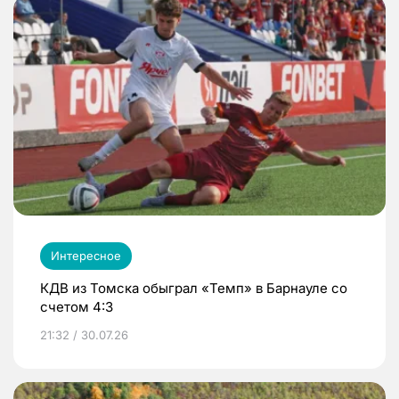
Интересное
КДВ из Томска обыграл «Темп» в Барнауле со
счетом 4:3
21:32 / 30.07.26