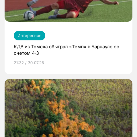
Интересное
КДВ из Томска обыграл «Темп» в Барнауле со
счетом 4:3
21:32 / 30.07.26