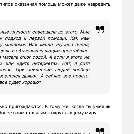
отипов оказанная помощь может даже навредить
ьные глупости совершала до этого. Мне
»
подход к первой помощи. Как нам
жу маслом
»
. Или
«
Если укусила пчела,
идишь и объясняешь людям простейшее.
 мазала ожог содой. А если я этого не
»
или
«
дитя интернета
»
. Нет, я дитя
сейчас. При эпилепсии людей вообще
вселился дьявол. А сейчас все просто.
 все будет хорошо
»
.
ьно пригождаются. К тому же, когда ты умеешь
 более внимательным к окружающему миру.