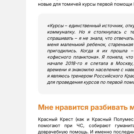
новые для томичей курсы первой помощи 
«
Курсы – единственный источник, от
коммуналку. Но я столкнулась с те
спрашивать – я не знала, что отвечат
меня маленький ребенок, старенькая
пригодились. Когда я их прошла –
«офисного планктона». Я поняла, что 
начале 2018-го я слетала в Москву
времени я знакомлю население с нав
я являюсь тренером Российского Крас
для проведения курсов по первой по
Мне нравится разбивать 
Красный Крест (как и Красный Полумеся
помогают при ЧС, собирают гуманит
доврачебную помощь. И именно последний