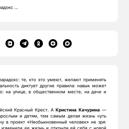
радокс …
арадокс: те, кто это умеют, желают применять
альность диктует другие правила: навык может
о: на улице, в общественном месте, на даче и
йский Красный Крест. А
Кристина Качурина
—
взрослым и детям, тем самым делая жизнь чуть
ну в проект «Необыкновенный человек» не зря:
 изменили ее жизнь и открыли ей себя с новой