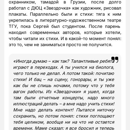
охранником, тамадой в Грузии, после долго
работал с ДЮЦ «Звездочка» как художник, рисовал
плакаты. Параллельно были и стихи: тяга к ним
укрепилась в литературно-художественном театре
ТГУ, пока Сергей был студентом. После парень
находил современных авторов, которые хотели,
чтобы читали их стихи. И в какой-то момент понял:
это то, чем не заниматься просто не получится.
«
Иногда думаю – как так? Талантливые ребята
играют в переходах. А ты учился на биолога,
чего только не делал. А потом такой: почитаю
стихи! И бац – на сцену, гонорары, и ты уже
как бы не спишь ночами, потому что у тебя
вагон работы. Из
«
Звездочки
»
я ушел, когда
там были отчетные концерты, надо много
иллюстраций делать – а мне надо учить стихи!
Мне надо делать контент! Пытался ниточку
сохранить, но потом понял: стихи поглощают
тебя целиком, вообще ни на что не остается
времени. Маме сказал: я все бросил и теперь