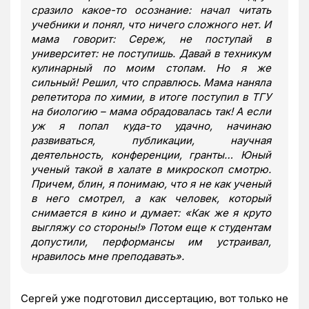
сразило какое-то осознание: начал читать
учебники и понял, что ничего сложного нет. И
мама говорит: Сереж, не поступай в
университет: не поступишь. Давай в техникум
кулинарный по моим стопам. Но я же
сильный! Решил, что справлюсь. Мама наняла
репетитора по химии, в итоге поступил в ТГУ
на биологию – мама обрадовалась так! А если
уж я попал куда-то удачно, начинаю
развиваться, публикации, научная
деятельность, конференции, гранты… Юный
ученый такой в халате в микроскоп смотрю.
Причем, блин, я понимаю, что я не как ученый
в него смотрел, а как человек, который
снимается в кино и думает:
«
Как же я круто
выгляжу со стороны!
»
Потом еще к студентам
допустили, перфо
р
мансы им устраивал,
нравилось мне преподавать
»
.
Сергей уже подготовил диссертацию, вот только не