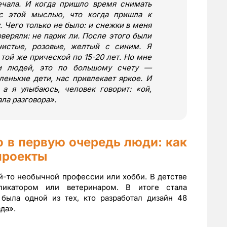
ечала. И когда пришло время снимать
с этой мыслью, что когда пришла к
у. Чего только не было: и снежки в меня
оверяли: не парик ли. После этого были
нистые, розовые, желтый с синим. Я
той же прической по 15-20 лет. Но мне
ки людей, это по большому счету —
енькие дети, нас привлекает яркое. И
, а я улыбаюсь, человек говорит:
«
ой,
ла разговора
»
.
 в первую очередь люди: как
проекты
ой-то необычной профессии или хобби. В детстве
ликатором или ветеринаром. В итоге стала
 была одной из тех, кто разработал дизайн 48
да».