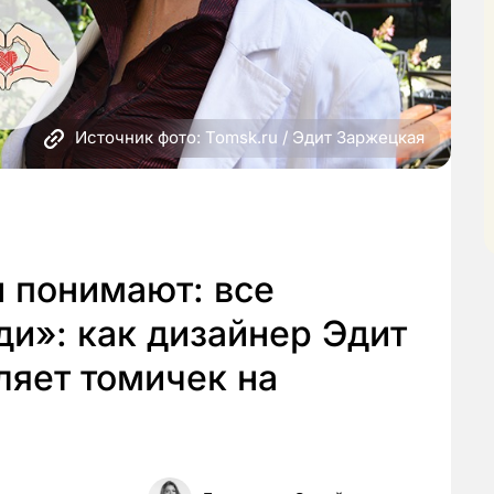
Источник фото: Tomsk.ru / Эдит Заржецкая
 понимают: все
ди»: как дизайнер Эдит
ляет томичек на