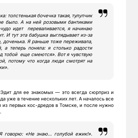
ка: толстенькая бочечка такая, тулупчик
не было. А на ней розовыми бантиками
 чудо идет переваливается, я начинаю
. И тут эта бабушка выглядывает из-за
, доченька. Я раньше тоже переживала,
 а теперь поняла: я столько радости
над тобой еще смеются
»
. Вот я чувствую
ой, потому что когда люди смотрят на
ки
»
.
 Эдит для ее знакомых — это всегда сюрприз и
да уже в течение нескольких лет. А началось все
 из первых кос-дредов в Томске, и после нужно
.
 говорю:
«
Не знаю… голубой ежик!
»
.