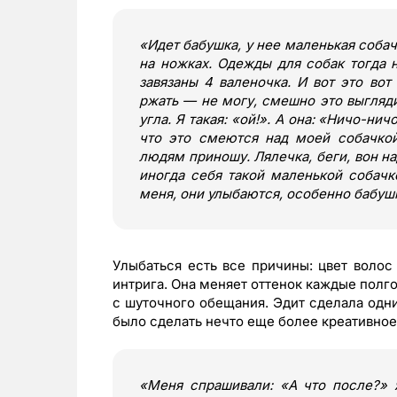
«
Идет бабушка, у нее маленькая собач
на ножках. Одежды для собак тогда 
завязаны 4 валеночка. И вот это вот
ржать — не могу, смешно это выглядит
угла. Я такая:
«
ой!
»
. А она:
«
Ничо-ничо
что это смеются над моей собачкой,
людям приношу. Лялечка, беги, вон 
иногда себя такой маленькой собачк
меня, они улыбаются, особенно бабуш
Улыбаться есть все причины: цвет волос
интрига. Она меняет оттенок каждые полго
с шуточного обещания. Эдит сделала одни
было сделать нечто еще более креативное
«Меня спрашивали:
«
А что после?
»
Я