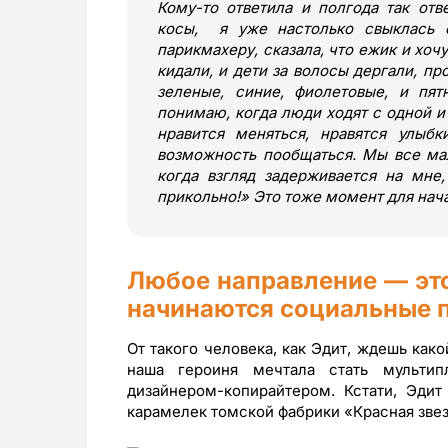
Кому-то ответила и полгода так отв
косы, я уже настолько свыклась 
парикмахеру, сказала, что ежик и хоч
кидали, и дети за волосы дергали, пр
зеленые, синие, фиолетовые, и пят
понимаю, когда люди ходят с одной и 
нравится меняться, нравятся улыб
возможность пообщаться. Мы все мал
когда взгляд задерживается на мне
прикольно!
»
Это тоже момент для нача
Любое направление — это
начинаются социальные 
От такого человека, как Эдит, ждешь как
наша героиня мечтала стать мультип
дизайнером-копирайтером. Кстати, Эдит
карамелек томской фабрики «Красная звез