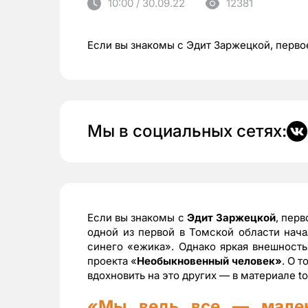
10:00 / 30.09.22
12381
Если вы знакомы с Эдит Заржецкой, перво
Мы в социальных сетях:
Если вы знакомы с
Эдит Заржецкой
, пер
одной из первой в Томской области нача
синего «ежика». Однако яркая внешност
проекта «
Необыкновенный человек»
. О 
вдохновить на это других — в материале to
«
Мы ведь все — мален