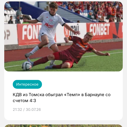
Интересное
КДВ из Томска обыграл «Темп» в Барнауле со
счетом 4:3
21:32 / 30.07.26