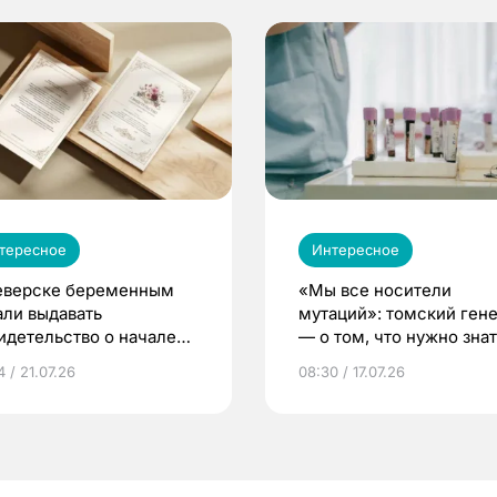
тересное
Интересное
еверске беременным
«Мы все носители
али выдавать
мутаций»: томский ген
идетельство о начале
— о том, что нужно знат
ни»
беременности
 / 21.07.26
08:30 / 17.07.26