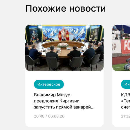
Похожие новости
Интересное
Ин
Владимир Мазур
КДВ
предложил Киргизии
«Те
запустить прямой авиарейс
сче
из Томска
20:40 / 06.08.26
21:32