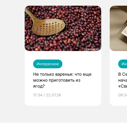
Интересное
Ин
Не только варенье: что еще
В С
можно приготовить из
нач
ягод?
«Св
жиз
17:34 / 22.07.26
09:34