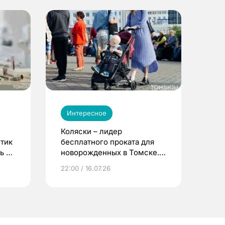
Интересное
Коляски – лидер
етик
бесплатного проката для
ь до
новорожденных в Томске.
Что еще берут родители?
22:00 / 16.07.26