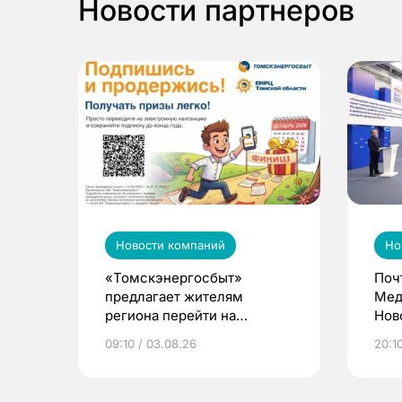
Новости партнеров
Новости компаний
Но
«Томскэнергосбыт»
Поч
предлагает жителям
Мед
региона перейти на
Нов
электронные квитанции и
про
09:10 / 03.08.26
20:10
выиграть призы