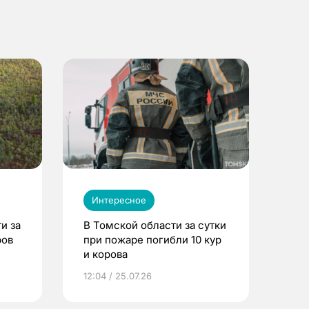
Интересное
и за
В Томской области за сутки
ров
при пожаре погибли 10 кур
и корова
12:04 / 25.07.26