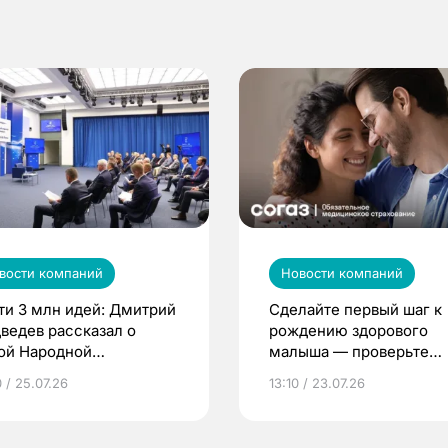
вости компаний
Новости компаний
ти 3 млн идей: Дмитрий
Сделайте первый шаг к
ведев рассказал о
рождению здорового
ой Народной
малыша — проверьте
грамме ЕР
репродуктивное здоров
 / 25.07.26
13:10 / 23.07.26
по ОМС!