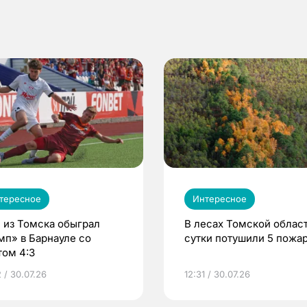
тересное
Интересное
 из Томска обыграл
В лесах Томской област
мп» в Барнауле со
сутки потушили 5 пожа
том 4:3
 / 30.07.26
12:31 / 30.07.26