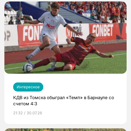
Интересное
КДВ из Томска обыграл «Темп» в Барнауле со
счетом 4:3
21:32 / 30.07.26