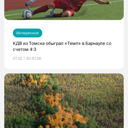
Интересное
КДВ из Томска обыграл «Темп» в Барнауле со
счетом 4:3
21:32 / 30.07.26