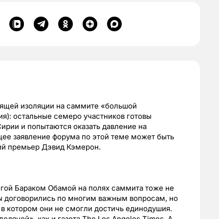
тоящей изоляции на саммите «большой
я): остальные семеро участников готовы
ирии и попытаются оказать давление на
щее заявление форума по этой теме может быть
кий премьер Дэвид Кэмерон.
гой Бараком Обамой на полях саммита тоже не
ны договорились по многим важным вопросам, но
 в котором они не смогли достичь единодушия.
едяной», как и газета The Los Angeles Times. А