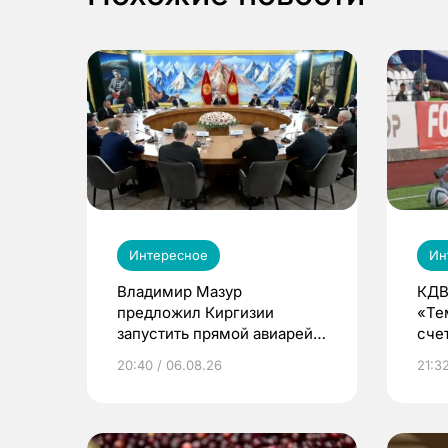
Интересное
Ин
Владимир Мазур
КДВ
предложил Киргизии
«Те
запустить прямой авиарейс
сче
из Томска
20:40 / 06.08.26
21:32