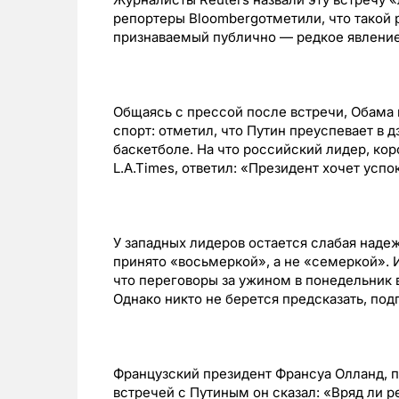
репортеры Bloombergотметили, что такой 
признаваемый публично — редкое явление
Общаясь с прессой после встречи, Обама 
спорт: отметил, что Путин преуспевает в д
баскетболе. На что российский лидер, к
L.A.Times, ответил: «Президент хочет усп
У западных лидеров остается слабая надеж
принято «восьмеркой», а не «семеркой». И
что переговоры за ужином в понедельник
Однако никто не берется предсказать, по
Французский президент Франсуа Олланд, п
встречей с Путиным он сказал: «Вряд ли р