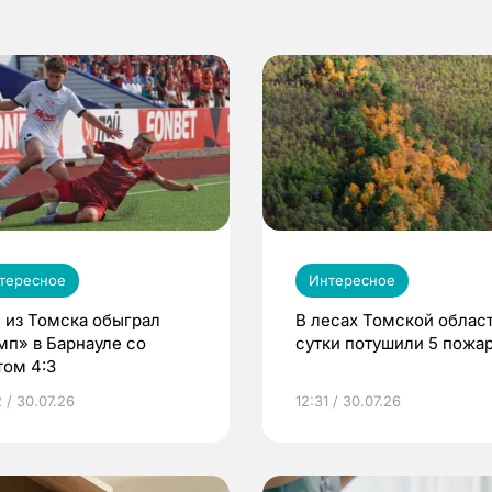
тересное
Интересное
 из Томска обыграл
В лесах Томской област
мп» в Барнауле со
сутки потушили 5 пожа
том 4:3
 / 30.07.26
12:31 / 30.07.26