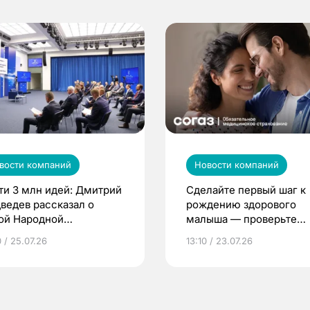
вости компаний
Новости компаний
ти 3 млн идей: Дмитрий
Сделайте первый шаг к
ведев рассказал о
рождению здорового
ой Народной
малыша — проверьте
грамме ЕР
репродуктивное здоров
 / 25.07.26
13:10 / 23.07.26
по ОМС!