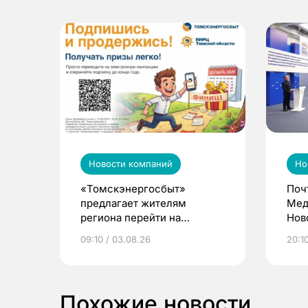
Новости компаний
Но
«Томскэнергосбыт»
Поч
предлагает жителям
Мед
региона перейти на
Нов
электронные квитанции и
про
09:10 / 03.08.26
20:10
выиграть призы
Похожие новости