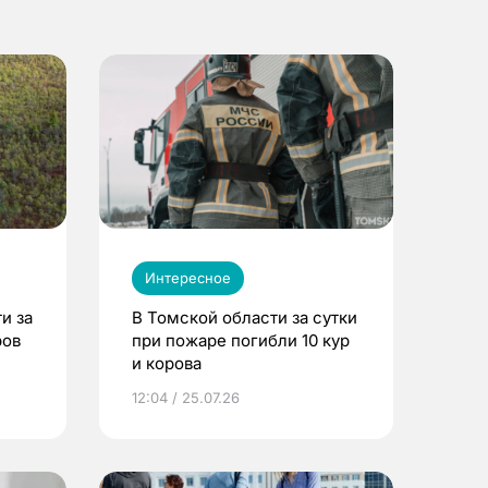
Интересное
и за
В Томской области за сутки
ров
при пожаре погибли 10 кур
и корова
12:04 / 25.07.26