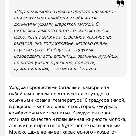
«Породы камори в России достаточно много –
они сразу всех влюбили в себя этими
длинными ушами, шерсткой мягкой. С
биталами намного сложнее, их пока очень
мало, хотя у этих коз- огромное количество
окрасов, они голубоглазые, молоко очень
вкусное дают. Я общаюсь с другими
козоводами: есть альпийцы, заанины, нубийцы,
но битал у меня в регионе, пожалуй,
единственный», — отметила Татьяна.
Уход за породистыми биталами, камори или
нубийцами ничем не отличается от ухода за
обычными козами: температура 10 градусов зимой,
в рационе – мелкое сено, овес, горох, кукуруза,
комбикорм и чистое питье. Каждую из пород
отличает качество и повышенная жирность молока,
а значит, и сыр из него будет более насыщенным.
Молоко даже не имеет характерного «козьего»