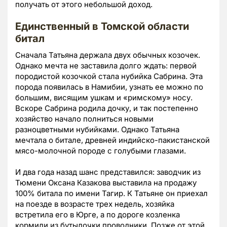
получать от этого небольшой доход.
Единственный в Томской области
битал
Сначала Татьяна держала двух обычных козочек.
Однако мечта не заставила долго ждать: первой
породистой козочкой стала нубийка Сабрина. Эта
порода появилась в Намибии, узнать ее можно по
большим, висящим ушкам и «римскому» носу.
Вскоре Сабрина родила дочку, и так постепенно
хозяйство начало полниться новыми
разноцветными нубийками. Однако Татьяна
мечтала о битале, древней индийско-пакистанской
мясо-молочной породе с голубыми глазами.
И два года назад шанс представился: заводчик из
Тюмени Оксана Казакова выставила на продажу
100% битала по имени Тагир. К Татьяне он приехал
на поезде в возрасте трех недель, хозяйка
встретила его в Юрге, а по дороге козленка
кормили из бутылочки проводники. Позже от этой