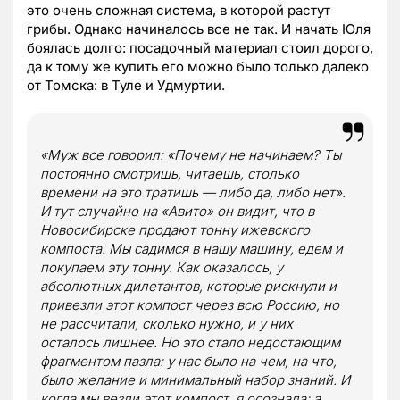
это очень сложная система, в которой растут
грибы. Однако начиналось все не так. И начать Юля
боялась долго: посадочный материал стоил дорого,
да к тому же купить его можно было только далеко
от Томска: в Туле и Удмуртии.
«Муж все говорил: «Почему не начинаем? Ты
постоянно смотришь, читаешь, столько
времени на это тратишь — либо да, либо нет».
И тут случайно на «Авито» он видит, что в
Новосибирске продают тонну ижевского
компоста. Мы садимся в нашу машину, едем и
покупаем эту тонну. Как оказалось, у
абсолютных дилетантов, которые рискнули и
привезли этот компост через всю Россию, но
не рассчитали, сколько нужно, и у них
осталось лишнее. Но это стало недостающим
фрагментом пазла: у нас было на чем, на что,
было желание и минимальный набор знаний. И
когда мы везли этот компост, я осознала: а