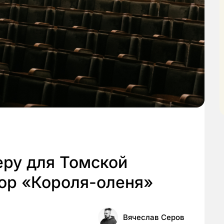
еру для Томской
тор «Короля-оленя»
Вячеслав Серов