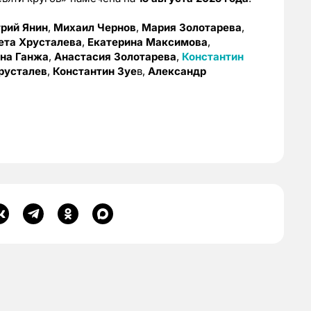
рий Янин
,
Михаил Чернов
,
Мария Золотарева
,
ета Хрусталева
,
Екатерина Максимова
,
на Ганжа
,
Анастасия Золотарева
,
Константин
русталев
,
Константин Зуе
в,
Александр