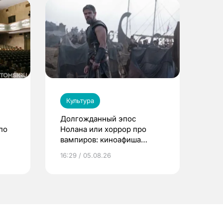
Культура
Долгожданный эпос
по
Нолана или хоррор про
вампиров: киноафиша
Томска
16:29 / 05.08.26