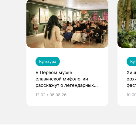
Культура
Ку
В Первом музее
Хищ
славянской мифологии
орх
расскажут о легендарных
фес
птицах и загробном мире
12:02 / 06.08.26
10:0