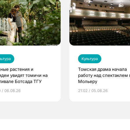
льтура
Культура
ные растения и
Томская драма начала
идеи увидят томичи на
работу над спектаклем 
тивале Ботсада ТГУ
Мольеру
0 / 06.08.26
21:02 / 05.08.26