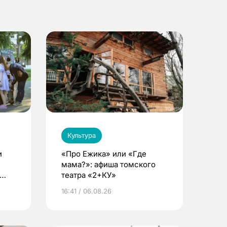
Культура
и
«Про Ежика» или «Где
мама?»: афиша томского
театра «2+КУ»
16:41 / 06.08.26