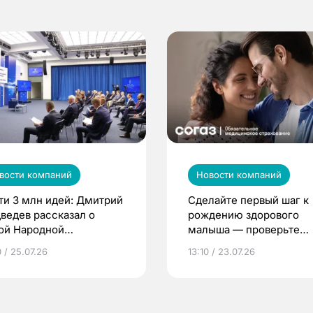
вости компаний
Новости компаний
ти 3 млн идей: Дмитрий
Сделайте первый шаг к
ведев рассказал о
рождению здорового
ой Народной
малыша — проверьте
грамме ЕР
репродуктивное здоров
 / 25.07.26
13:10 / 23.07.26
по ОМС!