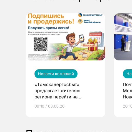
Новости компаний
Но
«Томскэнергосбыт»
Поч
предлагает жителям
Мед
региона перейти на
Нов
электронные квитанции и
про
09:10 / 03.08.26
20:10
выиграть призы