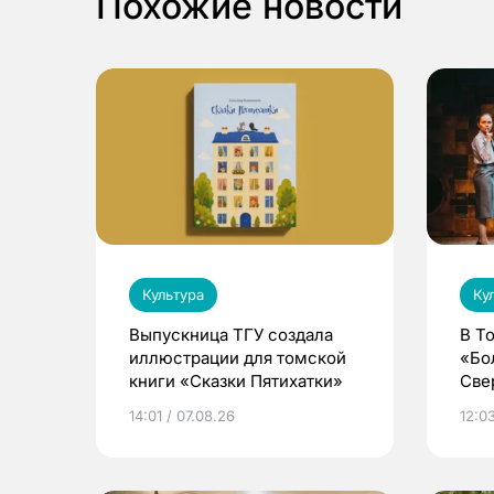
Похожие новости
Культура
Ку
Выпускница ТГУ создала
В Т
иллюстрации для томской
«Бо
книги «Сказки Пятихатки»
Све
ака
14:01 / 07.08.26
12:03
дра