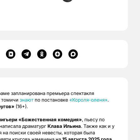
раме запланирована премьера спектакля
ю томичи
знают
по постановке
«Короля-оленя»
.
ругов»
(16+).
лигьери
«Божественная комедия»
, пьесу по
написала драматург
Клава Ильина
. Также как и у
я на поиски своей невесты, которая была
вяти кругов» намечена на
15 августа 2025 года
.