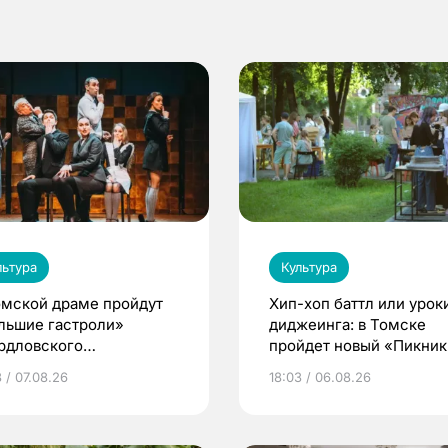
льтура
Культура
омской драме пройдут
Хип-хоп баттл или урок
льшие гастроли»
диджеинга: в Томске
рдловского
пройдет новый «Пикник
демического театра
Кафедры»
 / 07.08.26
18:03 / 06.08.26
мы