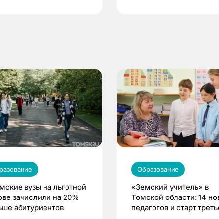
по ОМС!
разование
Образование
омские вузы на льготной
«Земский учитель» в
ове зачислили на 20%
Томской области: 14 но
ьше абитуриентов
педагогов и старт треть
волны