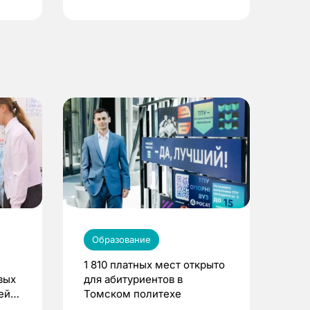
Образование
1 810 платных мест открыто
вых
для абитуриентов в
ей
Томском политехе