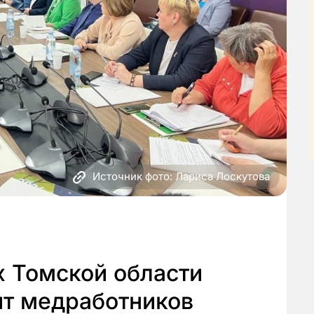
Источник фото: Лариса Лоскутова
х Томской области
ит медработников