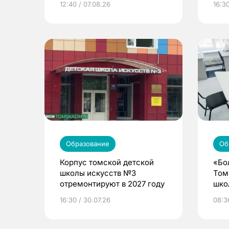
12:40 / 07.08.26
16:3
Образование
Об
Корпус томской детской
«Бо
школы искусств №3
Том
отремонтируют в 2027 году
шко
16:30 / 30.07.26
08:3