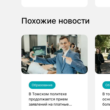
выиграть призы
Похожие новости
Образование
Об
В Томском политехе
В т
продолжается прием
осн
заявлений на платные
бол
места