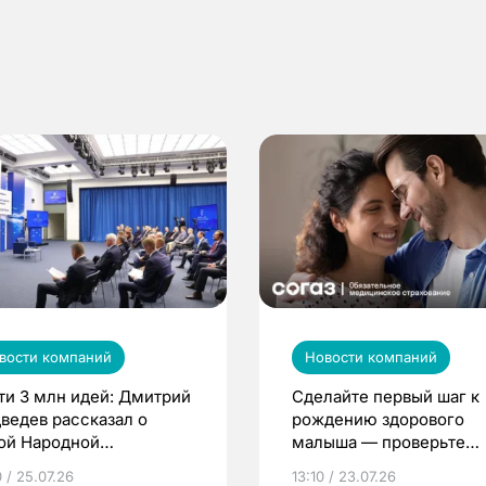
вости компаний
Новости компаний
ти 3 млн идей: Дмитрий
Сделайте первый шаг к
ведев рассказал о
рождению здорового
ой Народной
малыша — проверьте
грамме ЕР
репродуктивное здоров
 / 25.07.26
13:10 / 23.07.26