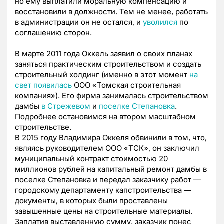
но ему выплатили моральную компенсацию и
восстановили в должности. Тем не менее, работать
в администрации он не остался, и
уволился
по
соглашению сторон.
В марте 2011 года Оккель заявил о своих планах
заняться практическим строительством и создать
строительный холдинг (именно в этот момент
на
свет появилась
ООО «Томская строительная
компания»). Его фирма занималась строительством
дамбы
в Стрежевом
и
поселке Степановка
.
Подробнее остановимся на втором масштабном
строительстве.
В 2015 году Владимира Оккеля обвинили в том, что,
являясь руководителем ООО «ТСК», он заключил
муниципальный контракт стоимостью 20
миллионов рублей на капитальный ремонт дамбы в
поселке Степановка и передал заказчику работ —
городскому департаменту капстроительства —
документы, в которых были проставлены
завышенные цены на строительные материалы.
Заплатив выставленную сумму, заказчик понес