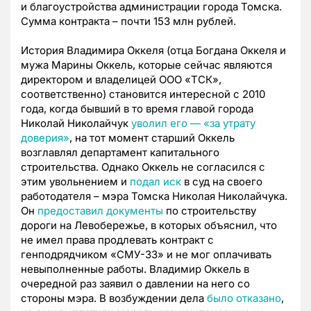
и благоустройства администрации города Томска.
Сумма контракта – почти 153 млн рублей.
История Владимира Оккеля (отца Богдана Оккеля и
мужа Марины Оккель, которые сейчас являются
директором и владелицей ООО «ТСК»,
соответственно) становится интересной с 2010
года, когда бывший в то время главой города
Николай Николайчук
уволил его — «за утрату
доверия»
, на тот момент старший Оккель
возглавлял департамент капитального
строительства. Однако Оккель не согласился с
этим увольнением и
подал иск
в суд на своего
работодателя – мэра Томска Николая Николайчука.
Он
предоставил документы
по строительству
дороги на Левобережье, в которых объяснил, что
не имел права продлевать контракт с
генподрядчиком «СМУ-33» и не мог оплачивать
невыполненные работы. Владимир Оккель в
очередной раз заявил о давлении на него со
стороны мэра. В возбуждении дела
было отказано
,