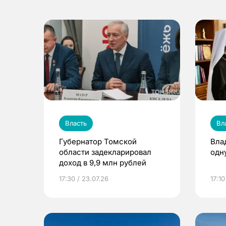
Власть
Вл
Губернатор Томской
Вла
области задекларировал
одн
доход в 9,9 млн рублей
17:30 / 23.07.26
17:10