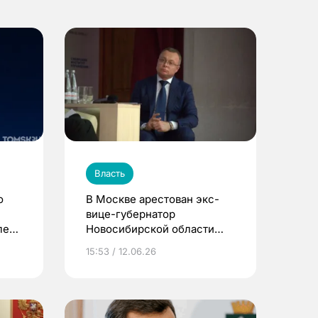
Власть
о
В Москве арестован экс-
вице-губернатор
ле
Новосибирской области
Юрий Петухов по делу о
15:53 / 12.06.26
наркотиках