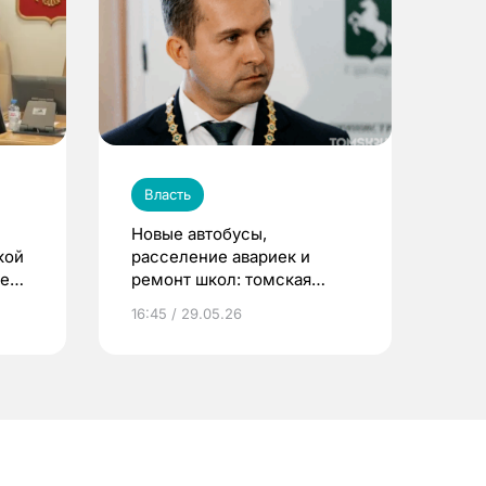
Власть
Новые автобусы,
кой
расселение авариек и
ые
ремонт школ: томская
гордума приняла отчет
16:45 / 29.05.26
мэра за 2025 год