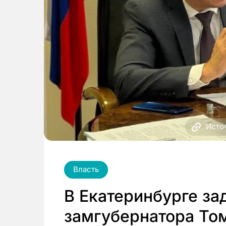
Исто
Власть
В Екатеринбурге за
замгубернатора То