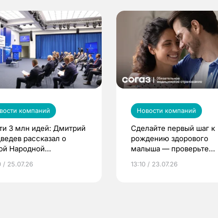
вости компаний
Новости компаний
ти 3 млн идей: Дмитрий
Сделайте первый шаг к
ведев рассказал о
рождению здорового
ой Народной
малыша — проверьте
грамме ЕР
репродуктивное здоров
 / 25.07.26
13:10 / 23.07.26
по ОМС!