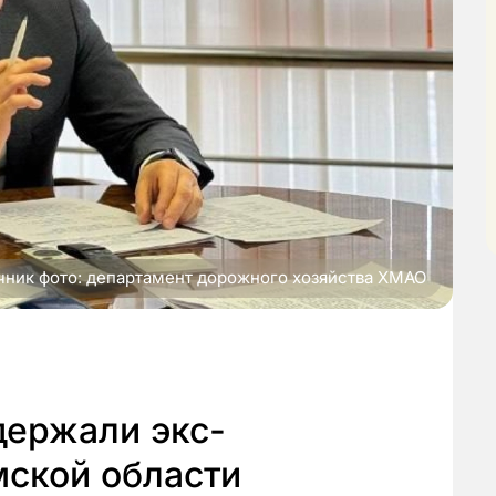
чник фото: департамент дорожного хозяйства ХМАО
держали экс-
мской области