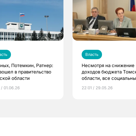
асть
Власть
зных, Потемкин, Ратнер:
Несмотря на снижение
 вошел в правительство
доходов бюджета Томс
ской области
области, все социальн
обязательства перед
 / 01.06.26
22:01 / 29.05.26
населением
были выполнены