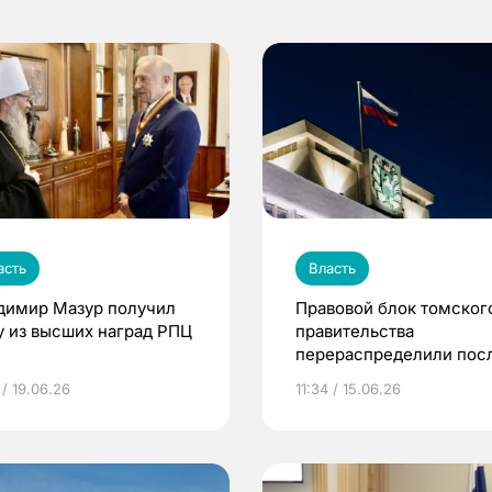
асть
Власть
димир Мазур получил
Правовой блок томског
у из высших наград РПЦ
правительства
перераспределили пос
ухода замгубернатора
 / 19.06.26
11:34 / 15.06.26
Филиппова