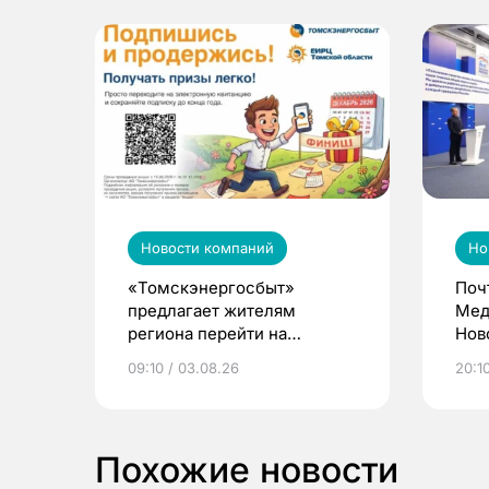
Новости компаний
Но
«Томскэнергосбыт»
Поч
предлагает жителям
Мед
региона перейти на
Нов
электронные квитанции и
про
09:10 / 03.08.26
20:10
выиграть призы
Похожие новости