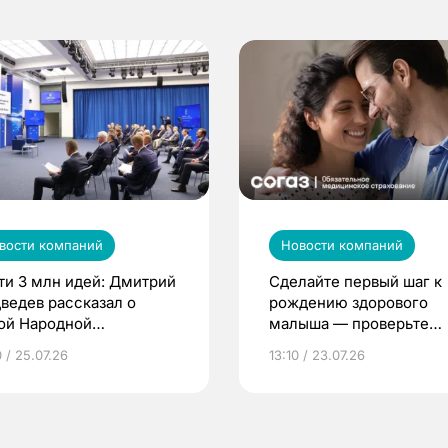
вости компаний
Новости компаний
ти 3 млн идей: Дмитрий
Сделайте первый шаг к
ведев рассказал о
рождению здорового
ой Народной
малыша — проверьте
грамме ЕР
репродуктивное здоров
 / 25.07.26
13:10 / 23.07.26
по ОМС!