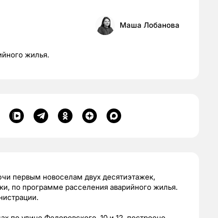
Маша Лобанова
ийного жилья.
ючи первым новоселам двух десятиэтажек,
ки, по программе расселения аварийного жилья.
нистрации.
ах по улице Федоровского, 10 и 12, построено