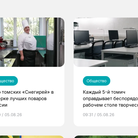
щество
Общество
 томских «Снегирей» в
Каждый 5-й томич
ерке лучших поваров
оправдывает беспорядо
сии
рабочем столе творче
подходом к делу
0 / 05.08.26
09:31 / 05.08.26