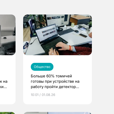
Общество
Больше 60% томичей
к на
готовы при устройстве на
ским
работу пройти детектор
лжи
10:01 / 01.08.26