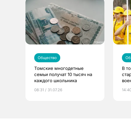
Общество
Об
Томские многодетные
В т
семьи получат 10 тысяч на
ста
каждого школьника
вое
сме
08:31 / 31.07.26
14:40