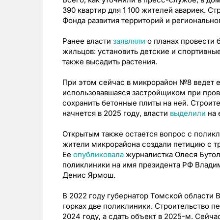
390 квартир для 1 100 жителей авариек. С
Фонда развития территорий и регионально
Ранее власти
заявляли
о планах провести 
жильцов: установить детские и спортивны
также высадить растения.
При этом сейчас в микрорайон №8 ведет е
использовавшаяся застройщиком при пров
сохранить бетонные плиты на ней. Строит
начнется в 2025 году, власти
выде
л
или
на 
Открытым также остается вопрос с поликл
жители микрорайона создали петицию с т
Ее
опубликовала
журналистка Олеся Бутол
поликлиники на имя президента РФ Влади
Денис Ярмош.
В 2022 году губернатор Томской области
горках две поликлиники. Строительство пе
2024 году, а сдать объект в 2025-м. Сейч