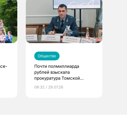
Общество
все-
Почти полмиллиарда
рублей взыскала
прокуратура Томской
области за полгода
08:32 / 29.07.26