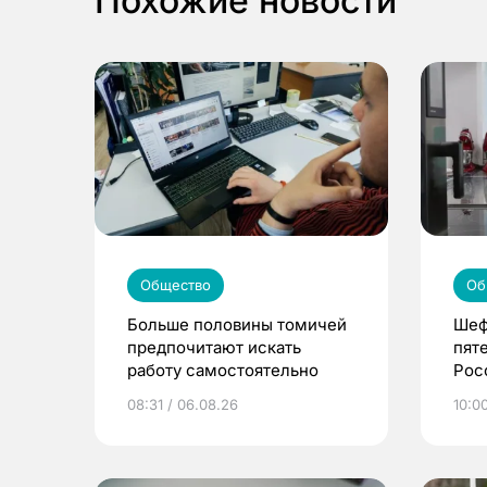
Похожие новости
Общество
Об
Больше половины томичей
Шеф
предпочитают искать
пят
работу самостоятельно
Рос
08:31 / 06.08.26
10:0